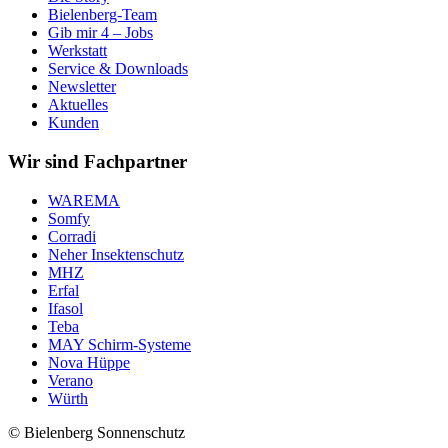
Bielenberg-Team
Gib mir 4 – Jobs
Werkstatt
Service & Downloads
Newsletter
Aktuelles
Kunden
Wir sind Fachpartner
WAREMA
Somfy
Corradi
Neher Insektenschutz
MHZ
Erfal
Ifasol
Teba
MAY Schirm-Systeme
Nova Hüppe
Verano
Würth
© Bielenberg Sonnenschutz