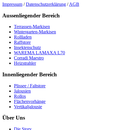
Impressum
/
Datenschutzerklärung
/
AGB
Aussenliegender Bereich
Terrassen-Markisen
Wintergarten-Markisen
Rollladen
Raffstore
Insektenschutz
WAREMA LAMAXA L70
Corradi Maestro
Heizstrahler
Innenliegender Bereich
Plissee / Faltstore
Jalousien
Rollos
Flächenvorhänge
Vertikaljalousie
Über Uns
Die Story