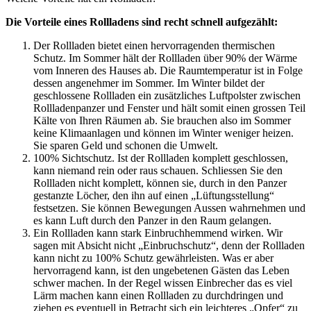
Die Vorteile eines Rollladens sind recht schnell aufgezählt:
Der Rollladen bietet einen hervorragenden thermischen
Schutz. Im Sommer hält der Rollladen über 90% der Wärme
vom Inneren des Hauses ab. Die Raumtemperatur ist in Folge
dessen angenehmer im Sommer. Im Winter bildet der
geschlossene Rollladen ein zusätzliches Luftpolster zwischen
Rollladenpanzer und Fenster und hält somit einen grossen Teil
Kälte von Ihren Räumen ab. Sie brauchen also im Sommer
keine Klimaanlagen und können im Winter weniger heizen.
Sie sparen Geld und schonen die Umwelt.
100% Sichtschutz. Ist der Rollladen komplett geschlossen,
kann niemand rein oder raus schauen. Schliessen Sie den
Rollladen nicht komplett, können sie, durch in den Panzer
gestanzte Löcher, den ihn auf einen „Lüftungsstellung“
festsetzen. Sie können Bewegungen Aussen wahrnehmen und
es kann Luft durch den Panzer in den Raum gelangen.
Ein Rollladen kann stark Einbruchhemmend wirken. Wir
sagen mit Absicht nicht „Einbruchschutz“, denn der Rollladen
kann nicht zu 100% Schutz gewährleisten. Was er aber
hervorragend kann, ist den ungebetenen Gästen das Leben
schwer machen. In der Regel wissen Einbrecher das es viel
Lärm machen kann einen Rollladen zu durchdringen und
ziehen es eventuell in Betracht sich ein leichteres „Opfer“ zu