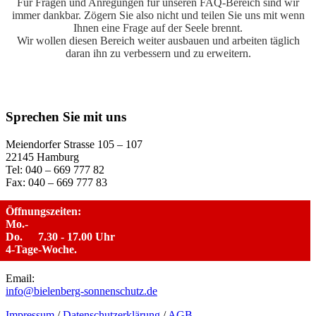
Für Fragen und Anregungen für unseren FAQ-Bereich sind wir
immer dankbar. Zögern Sie also nicht und teilen Sie uns mit wenn
Ihnen eine Frage auf der Seele brennt.
Wir wollen diesen Bereich weiter ausbauen und arbeiten täglich
daran ihn zu verbessern und zu erweitern.
Sie wollen mehr Informationen oder einen Termin vereinbaren? Hier
geht es lang!
Sprechen Sie mit uns
Meiendorfer Strasse 105 – 107
22145 Hamburg
Tel: 040 – 669 777 82
Fax: 040 – 669 777 83
Öffnungszeiten:
Mo.-
Do.
7.30 - 17.00 Uhr
4-Tage-Woche.
Email:
info@bielenberg-sonnenschutz.de
Impressum
/
Datenschutzerklärung
/
AGB