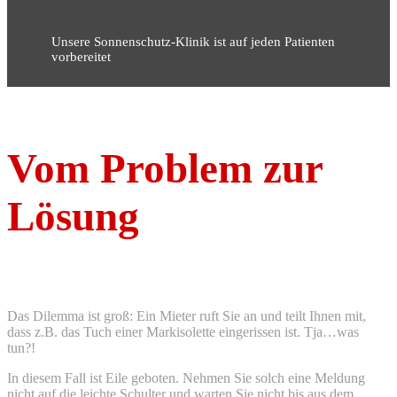
Unsere Sonnenschutz-Klinik ist auf jeden Patienten
vorbereitet
Vom Problem zur
Lösung
Das Dilemma ist groß: Ein Mieter ruft Sie an und teilt Ihnen mit,
dass z.B. das Tuch einer Markisolette eingerissen ist. Tja…was
tun?!
In diesem Fall ist Eile geboten. Nehmen Sie solch eine Meldung
nicht auf die leichte Schulter und warten Sie nicht bis aus dem