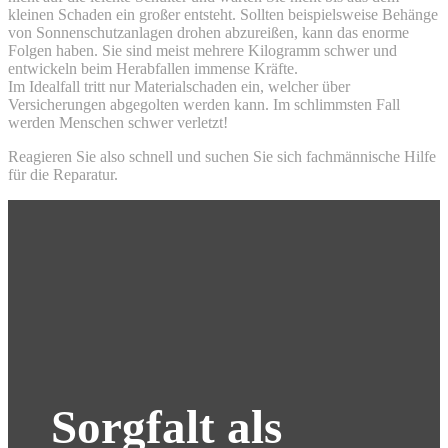
kleinen Schaden ein großer entsteht. Sollten beispielsweise Behänge
von Sonnenschutzanlagen drohen abzureißen, kann das enorme
Folgen haben. Sie sind meist mehrere Kilogramm schwer und
entwickeln beim Herabfallen immense Kräfte.
Im Idealfall tritt nur Materialschaden ein, welcher über
Versicherungen abgegolten werden kann. Im schlimmsten Fall
werden Menschen schwer verletzt!
Reagieren Sie also schnell und suchen Sie sich fachmännische Hilfe
für die Reparatur.
Sorgfalt als