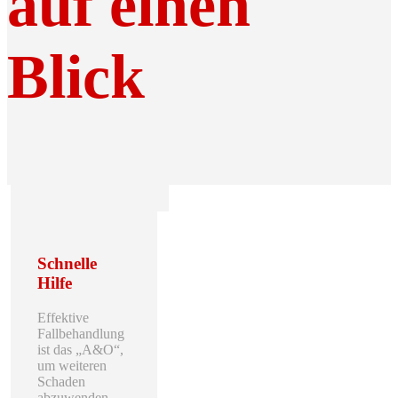
auf einen
Blick
Schnelle
Hilfe
Effektive
Fallbehandlung
ist das „A&O“,
um weiteren
Schaden
abzuwenden.