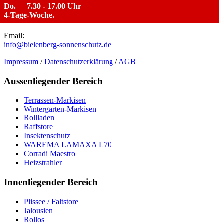
Do.
7.30 - 17.00 Uhr
4-Tage-Woche.
Email:
info@bielenberg-sonnenschutz.de
Impressum
/
Datenschutzerklärung
/
AGB
Aussenliegender Bereich
Terrassen-Markisen
Wintergarten-Markisen
Rollladen
Raffstore
Insektenschutz
WAREMA LAMAXA L70
Corradi Maestro
Heizstrahler
Innenliegender Bereich
Plissee / Faltstore
Jalousien
Rollos