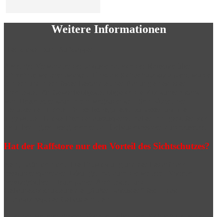
Weitere
Informationen
Hier klicken zum Aufklappen
Als enger Verwandter der Jalousie hat sich der Raffstore über
Jahrzehnte weiterentwickelt. Einst als Sichtschutz konzipiert, wurde
er mehr und mehr fester Bestandteil der Planung eines jeden
Architekten für Gewerbeobjekte, obgleich die Konkurrenz stark
war. Heute ist er kaum mehr wegzudenken. Sein Vorteil den
Benutzer den Lichteinfall selbst regulieren zu lassen und die
ungewollten Blicke Fremder auszusperren haben ihm geholfen sich
als unbedingtes Designelement an Gebäudefassaden durchzusetzen.
Hat der Raffstore nur den Vorteil des Sichtschutzes?
Nein, natürlich nicht. Die Entwicklung und der Bedarf nach
ressourcensparenden Lösungen hat auch die weiteren Vorteile
hervorgehoben. Heute planen Architekten und
Gebäudekonstrukteure die „Außen-Jalousien“ fest in das
Klimakonzept der Gebäude mit ein.
Einer der weiteren großen Vorteile, neben dem Sichtschutz, ist der