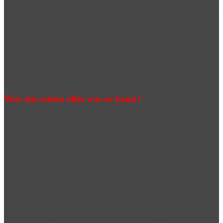
Ort an dem er verbaut wird, nämlich vor dem Fenster, außerhalb des
Gebäudes. So steht der Raffstore als Barriere zwischen Fenster und
Sonneneinstrahlung und verhindert so das direkte aufheizen der
Räumlichkeiten. Das dankt ihm nicht nur der Angestellte, welcher
hinter dem Fenster seiner Arbeit nachgeht und nicht ins Schwitzen
gerät, auch das Gebäudeklima selber ist Nutznießer dieses Effektes.
Die Wärme bleibt draußen und die Klimaanlage hat viel weniger
Arbeit, ergo wird erheblich viel weniger Strom verbraucht. Unter
dem Strich gewinnen alle.
War das schon alles was er kann?
Auf keinen Fall. Hatte man die Anlagen heruntergefahren und
geschlossen, wurde ein Teil der eingesparten Energie darauf
verwendet Licht in die Etagen zu bringen. Das war den Entwicklern
und den Gebäudemanagern natürlich ein Dorn im Auge. Die
Hersteller der Verschattungsanlagen haben sich Gedanken gemacht
und die Raffstore ein wenig „angepasst“. Nun wurden die oberen
Lamellen der Anlagen umkonzipiert. Sie sorgen zwar für
Sonnenschutzschutz, aber durch einen flacheren Winkel einen Teil
des Lichts in den oberen Teil der Räume reflektieren. Das Gros der
Wärme bleibt noch immer draussen, während die nun beleuchteten
Decken genug Licht spenden um auf zusätzliche Beleuchtung
verzichten zu können. Wieder ein weiterer Schritt zu einem