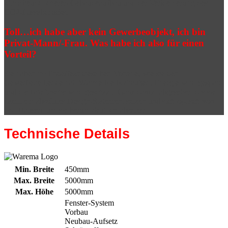
klimafreundlicheren Gebäudeaufbau und der Verkleinerung des
CO2-Fussabdrucks.
Toll…ich habe aber kein Gewerbeobjekt, ich bin
Privat-Mann/-Frau. Was habe ich also für einen
Vorteil?
Sie haben im Endeffekt dieselben Vorteile, wie sie der
Gewerbetreibende hat. Wärme bleibt draußen, Energie wird gespart
und die Brieftasche wird geschont. Ganz davon abgesehen das sie
damit ein absolutes Design-Statement setzen und sich optisch von
den Häusern um sie herum deutlich absetzen.
Technische Details
Min. Breite
450mm
Max. Breite
5000mm
Max. Höhe
5000mm
Fenster-System
Vorbau
Neubau-Aufsetz