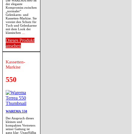
Die WAREMA H60 ist
der elegante
Kompromiss zwischen
„normaler“
Gelenkarm- und
Kassetten-Markise. Sie
vereint den Schutz für
Tuch und Gelenkarme
mit dem Look der
klassischen
…
Dieses Produkt
ansehen
Kassetten-
Markise
550
WAREMA 550
Der Anspruch dieses
kleinen und
kompakten Vertreters
seiner Gattung ist
ganz klar: Unauffällig