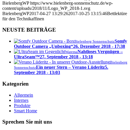
BielenbergWP
https://www.bielenberg-sonnenschutz.de/wp-
content/uploads/2018/11/Logo_WP_2018-1.svg
BielenbergWP
2017-04-27 13:29:26
2017-10-25 13:15:46
Bettlektüre
für den Technikaffinen
NEUSTE BEITRÄGE
Somfy
Bielenberg Sonnenschutz
Outdoor Camera „Unboxing“
26. Dezember 2018 - 17:38
Nahtloses Vergnügen –
Warema
UltraSeam™
27. September 2018 - 13:18
Bielenberg
Ein neuer Stern – Verano Lüderitz
5.
Sonnenschutz
September 2018 - 13:03
Kategorien
Allgemein
Internes
Produkte
Smart Home
Sprechen Sie mit uns